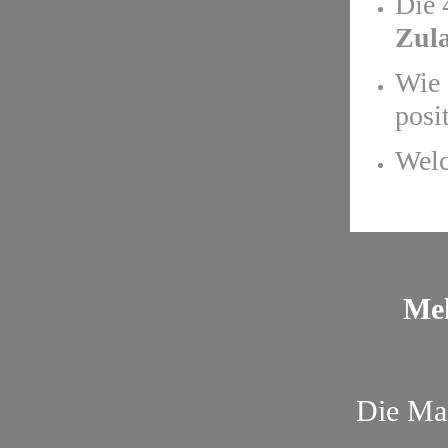
Die 
Zul
Wie 
posit
Welc
Mel
Die Mas