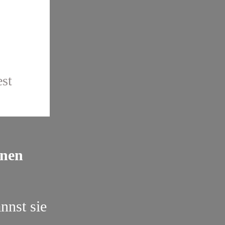
est
inen
nnst sie