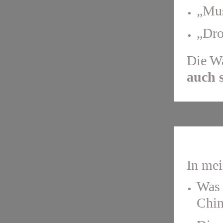
„Mus
„Dro
Die W
auch 
ABSC
In mei
Was 
Chin